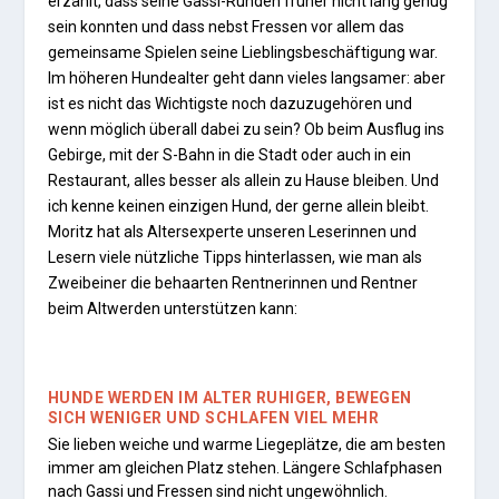
erzählt, dass seine Gassi-Runden früher nicht lang genug
sein konnten und dass nebst Fressen vor allem das
gemeinsame Spielen seine Lieblingsbeschäftigung war.
Im höheren Hundealter geht dann vieles langsamer: aber
ist es nicht das Wichtigste noch dazuzugehören und
wenn möglich überall dabei zu sein? Ob beim Ausflug ins
Gebirge, mit der S-Bahn in die Stadt oder auch in ein
Restaurant, alles besser als allein zu Hause bleiben. Und
ich kenne keinen einzigen Hund, der gerne allein bleibt.
Moritz hat als Altersexperte unseren Leserinnen und
Lesern viele nützliche Tipps hinterlassen, wie man als
Zweibeiner die behaarten Rentnerinnen und Rentner
beim Altwerden unterstützen kann:
HUNDE WERDEN IM ALTER RUHIGER, BEWEGEN
SICH WENIGER UND SCHLAFEN VIEL MEHR
Sie lieben weiche und warme Liegeplätze, die am besten
immer am gleichen Platz stehen. Längere Schlafphasen
nach Gassi und Fressen sind nicht ungewöhnlich.