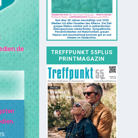
:
edien.de
TREFFPUNKT 55PLUS
PRINTMAGAZIN
igsten
dien.
25