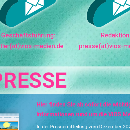
Geschäftsführung:
Redaktion
tler(at)vios-medien.de
presse(at)vios-m
PRESSE
Hier finden Sie ab sofort die wicht
Informationen rund um die VIOS Me
In der Pressemitteilung vom Dezember 20