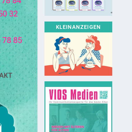
 78 84
50 32
KLEINANZEIGEN
 78 85
TAKT