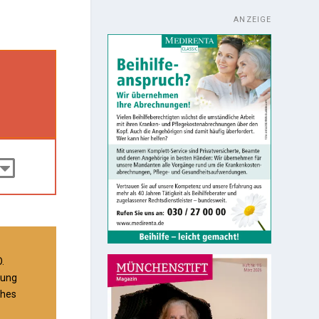
ANZEIGE
O.
lung
ches