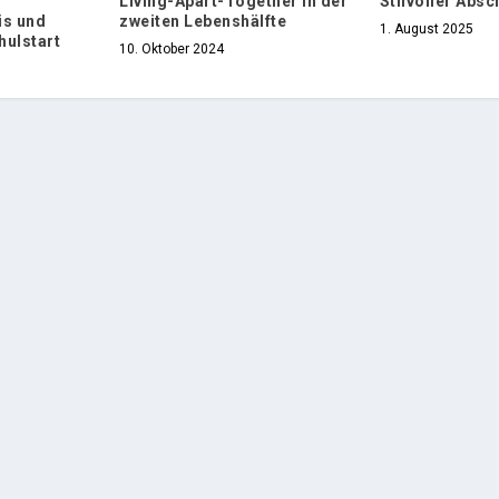
Living-Apart-Together in der
Stilvoller Absc
is und
zweiten Lebenshälfte
1. August 2025
hulstart
10. Oktober 2024