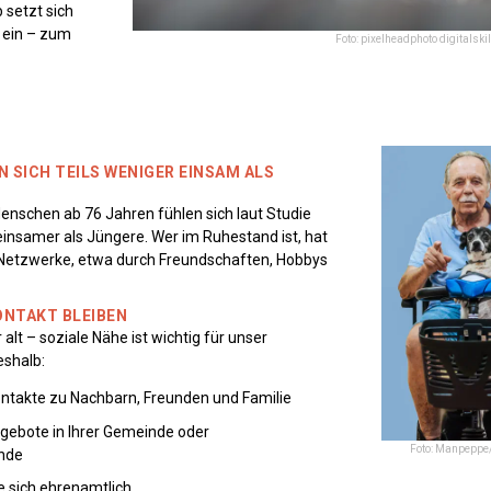
 setzt sich
 ein – zum
Foto: pixelheadphoto digitalski
N SICH TEILS WENIGER EINSAM ALS
nschen ab 76 Jahren fühlen sich laut Studie
einsamer als Jüngere. Wer im Ruhestand ist, hat
e Netzwerke, etwa durch Freundschaften, Hobbys
KONTAKT BLEIBEN
 alt – soziale Nähe ist wichtig für unser
eshalb:
ontakte zu Nachbarn, Freunden und Familie
gebote in Ihrer Gemeinde oder
Foto: Manpeppe
nde
e sich ehrenamtlich