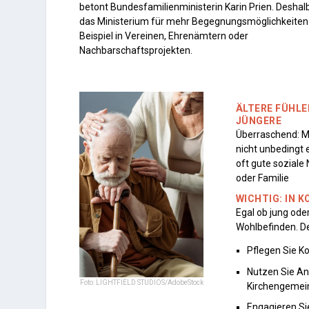
betont Bundesfamilienministerin Karin Prien. Deshalb
das Ministerium für mehr Begegnungsmöglichkeiten
Beispiel in Vereinen, Ehrenämtern oder
Nachbarschaftsprojekten.
ÄLTERE FÜHLE
JÜNGERE
Überraschend: Me
nicht unbedingt 
oft gute sozial
oder Familie
WICHTIG: IN 
Egal ob jung oder
Wohlbefinden. D
Pflegen Sie K
Nutzen Sie An
Foto: LIGHTFIELD STUDIOS/AdobeStock
Kirchengemei
Engagieren Si