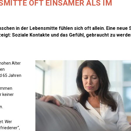
SMITTE OFT EINSAMER ALS IM
nschen in der Lebensmitte fühlen sich oft allein. Eine neue 
igt: Soziale Kontakte und das Gefühl, gebraucht zu werden
hohen Alter
hen
d 65 Jahren
kommen
r keiner
n.
et. Wer
ufriedener“,