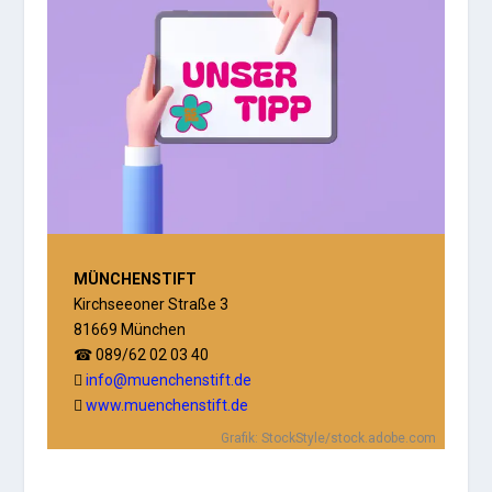
MÜNCHENSTIFT
Kirchseeoner Straße 3
81669 München
089/62 02 03 40
☎
info@muenchenstift.de

www.muenchenstift.de

Grafik: StockStyle/stock.adobe.com