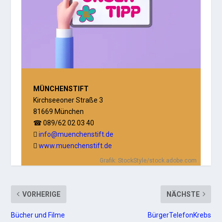
MÜNCHENSTIFT
Kirchseeoner Straße 3
81669 München
089/62 02 03 40
☎
info@muenchenstift.de

www.muenchenstift.de

Grafik: StockStyle/stock.adobe.com
VORHERIGE
NÄCHSTE
Bücher und Filme
BürgerTelefonKrebs