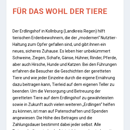
FÜR DAS WOHL DER TIERE
Der Erdlingshof in Kollnburg (Land­kreis Regen) hilft
tierischen Erden­bewohnern, die der „modernen“ Nutztier-
Haltung zum Opfer gefal­len sind, und gibt ihnen ein
neues, sicheres Zuhause. Es leben hier unbekümmert
Schweine, Ziegen, Schafe, Gänse, Hühner, Rinder, Pferde,
aber auch Hirsche, Hunde und Katzen. Bei den Führungen
erfahren die Besucher die Geschichten der geretteten
Tiere und wie jeder Ein­zelne durch die eigene Ernährung
dazu beitragen kann, Tierleid auf dem eigenen Teller zu
beenden. Um die Versorgung und Betreuung der
geretteten Tiere auf dem Erdlingshof zu gewährleisten
sowie in Zu­kunft auch vielen weiteren „Erdlingen“ helfen
zu können, ist man auf Patenschaften und Spenden
ange­wiesen. Die Höhe des Betrages und die
Zahlungsdauer bestimmt dabei jeder selbst. Alle