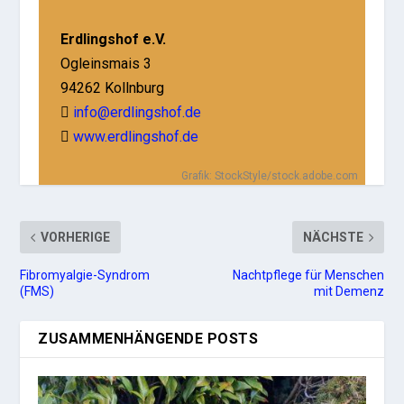
Erdlingshof e.V.
Ogleinsmais 3
94262 Kollnburg
info@erdlingshof.de

www.erdlingshof.de

Grafik: StockStyle/stock.adobe.com
VORHERIGE
NÄCHSTE
Fibromyalgie-Syndrom
Nachtpflege für Menschen
(FMS)
mit Demenz
ZUSAMMENHÄNGENDE POSTS