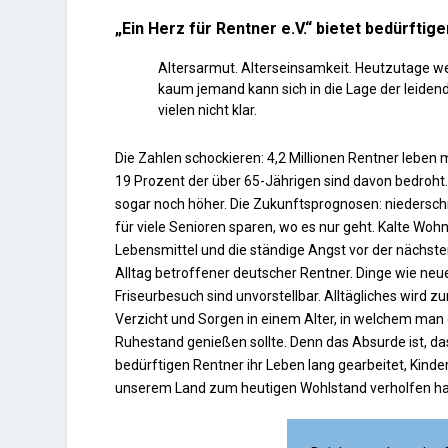
„Ein Herz für Rentner e.V.“ bietet bedürfti
Altersarmut. Alterseinsamkeit. Heutzutage wei
kaum jemand kann sich in die Lage der leiden
vielen nicht klar.
Die Zahlen schockieren: 4,2 Millionen Rentner leben m
19 Prozent der über 65-Jährigen sind davon bedroht. 
sogar noch höher. Die Zukunftsprognosen: niedersc
für viele Senioren sparen, wo es nur geht. Kalte Woh
Lebensmittel und die ständige Angst vor der nächs
Alltag betroffener deutscher Rentner. Dinge wie neue
Friseurbesuch sind unvorstellbar. Alltägliches wird z
Verzicht und Sorgen in einem Alter, in welchem man
Ruhestand genießen sollte. Denn das Absurde ist, das
bedürftigen Rentner ihr Leben lang gearbeitet, Kin
unserem Land zum heutigen Wohlstand verholfen h