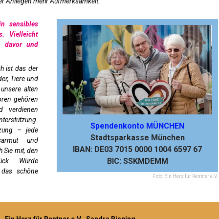
nser Anliegen mehr Aufmerksamkeit.
in sensibles
 Vielleicht
n davor und
h ist das der
der, Tiere und
 unsere alten
oren gehören
nd verdienen
terstützung.
Spendenkonto MÜNCHEN
zung – jede
Stadtsparkasse München
rsarmut und
IBAN: DE03 7015 0000 1004 6597 67
 Sie mit, den
BIC: SSKMDEMM
ück Würde
r das schöne
Foto: Ein Herz für Rentner e.V.