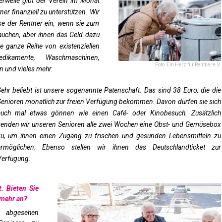
lerweile gibt der Verein im Monat
er finanziell zu unterstützen. Wir
se der Rentner ein, wenn sie zum
rauchen, aber ihnen das Geld dazu
e ganze Reihe von existenziellen
dikamente, Waschmaschinen,
Foto: Ein Herz für Rentner e.V.
n und vieles mehr.
ehr beliebt ist unsere sogenannte Patenschaft. Das sind 38 Euro, die die
enioren monatlich zur freien Verfügung bekommen. Davon dürfen sie sich
auch mal etwas gönnen wie einen Café- oder Kinobesuch. Zusätzlich
senden wir unseren Senioren alle zwei Wochen eine Obst- und Gemüsebox
zu, um ihnen einen Zugang zu frischen und gesunden Lebensmitteln zu
ermöglichen. Ebenso stellen wir ihnen das Deutschlandticket zur
Verfügung.
t. Bieten Sie
 mehr an?
nn abgesehen