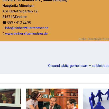
Ein Herz für Rentner e.V., Sandra Bisping
Hauptsitz München:
Am Kartoffelgarten 12
81671 München
089 / 413 22 90
☎
info@einherzfuerrentner.de

www.einherzfuerrentner.de

Grafik: StockStyle/st
Gesund, aktiv, gemeinsam – so bleibt 