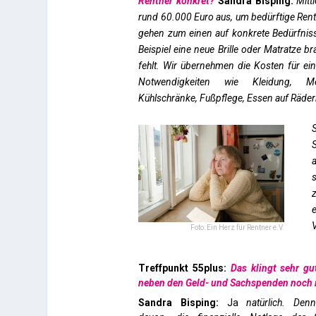
Rentner konkret?
Sandra Bisping:
Mitt
rund 60.000 Euro aus, um bedürftige Rentn
gehen zum einen auf konkrete Bedürfnis
Beispiel eine neue Brille oder Matratze b
fehlt. Wir übernehmen die Kosten für ein
Notwendigkeiten wie Kleidung, Me
Kühlschränke, Fußpflege, Essen auf Räder
S
S
Foto: Ein Herz für Rentner e.V.
Treffpunkt 55plus:
Das klingt sehr gu
neben den Geld- und Sachspenden noch
Sandra Bisping:
Ja
natürlich. De