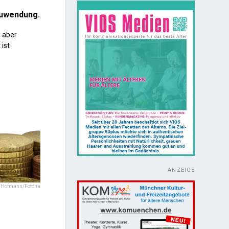
 Zuwendung.
, aber
ist
ANZEIGE
tz-Hofmann/Fotolia