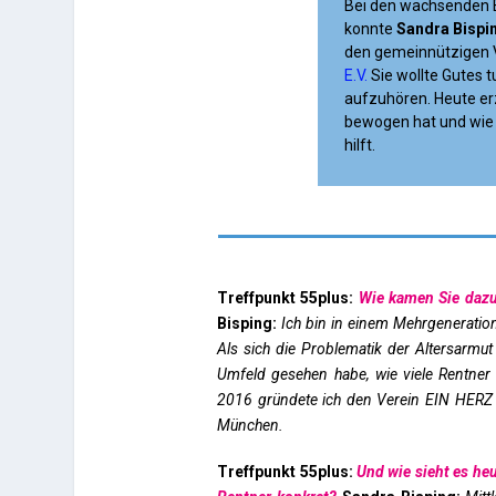
Bei den wachsenden E
konnte
Sandra Bispi
den gemeinnützigen 
E.V.
Sie wollte Gutes t
aufzuhören. Heute erz
bewogen hat und wie 
hilft.
Treffpunkt 55plus:
Wie kamen Sie dazu
Bisping:
Ich bin in einem Mehrgenerati
Als sich die Problematik der Altersarmu
Umfeld gesehen habe, wie viele Rentner 
2016 gründete ich den Verein EIN HERZ
München.
Treffpunkt 55plus:
Und wie sieht es heu