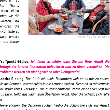
Senioren zu
das Thema
 auch einen
aden wir die
klatsch und
enioren die
e Kontakte zu
dass unsere
Foto: Ein Herz für Rentner e.V.
n und immer
Treffpunkt 55plus:
Ich finde es schön, dass Sie mit Ihrer Arbeit die
Notlage der älteren Generation beleuchten und zu lösen versuchen. Die
robleme werden oft nicht gesehen oder kleingeredet.
Sandra Bisping:
Das finde ich auch. Besonders weh tut es mir zu sehen,
ie die Rentner unverschuldet in die Armut rutschen. Denn es ist mittlerweile
in strukturelles Versagen. Die durchschnittliche Rente einer Frau liegt bei
03 Euro. Geld, das kaum zum Überleben reicht. Aber die Scham, sich Hilfe
zu
 Generationen. Die Senioren suchen häufig die Schuld bei sich, aus Angst,