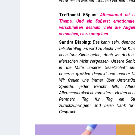
verurteilt zu werden. Deshalb verdient u
Treffpunkt 55plus:
Altersarmut ist e
Thema. Und ein äußerst emotionales.
verschließen deshalb viele die Auge
versuchen, es zu umgehen.
Sandra Bisping:
Das kann sein, dennoc
falsche Weg. Es wird zu Recht viel für Kin
auch fürs Klima getan, doch wir dürfen
Menschen nicht vergessen. Unsere Seni
in die Mitte unserer Gesellschaft u
unseren größten Respekt und unsere Un
Wir freuen uns immer über Unterstüt
Spende, jeder Bericht hilft, Alte
Alterseinsamkeit abzumildern. Helfen auch
Rentnern Tag für Tag ein St
zurückzubringen! Und vielen Dank fü
Gespräch.