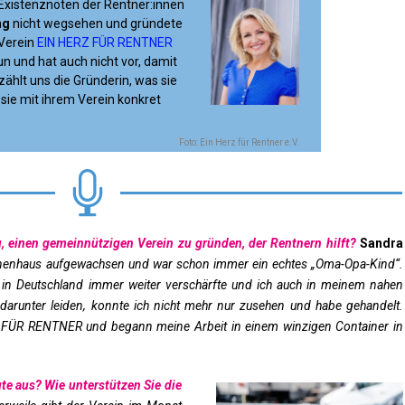
xistenznöten der Rentner:innen
ng
nicht wegsehen und gründete
Verein
EIN HERZ FÜR RENTNER
un und hat auch nicht vor, damit
ählt uns die Gründerin, was sie
sie mit ihrem Verein konkret
Foto: Ein Herz für Rentner e.V.

, einen gemeinnützigen Verein zu gründen, der Rentnern hilft?
Sandra
onenhaus aufgewachsen und war schon immer ein echtes „Oma-Opa-Kind“.
t in Deutschland immer weiter verschärfte und ich auch in meinem nahen
darunter leiden, konnte ich nicht mehr nur zusehen und habe gehandelt.
 FÜR RENTNER und begann meine Arbeit in einem winzigen Container in
te aus? Wie unterstützen Sie die