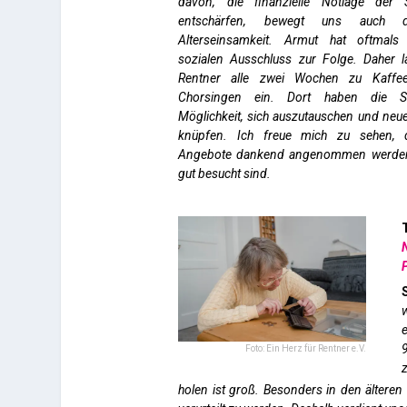
davon, die finanzielle Notlage der 
entschärfen, bewegt uns auch 
Alterseinsamkeit. Armut hat oftmals
sozialen Ausschluss zur Folge. Daher l
Rentner alle zwei Wochen zu Kaffee
Chorsingen ein. Dort haben die S
Möglichkeit, sich auszutauschen und neu
knüpfen. Ich freue mich zu sehen, 
Angebote dankend angenommen werde
gut besucht sind.
P
w
e
9
Foto: Ein Herz für Rentner e.V.
holen ist groß. Besonders in den älteren