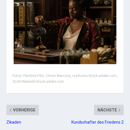
Fotos: Pandora Film, Olivier Marceny, razihusin/stock.adobe.com,
Scott Maxwell/stock.adobe.com
VORHERIGE
NÄCHSTE
Zikaden
Kundschafter des Friedens 2