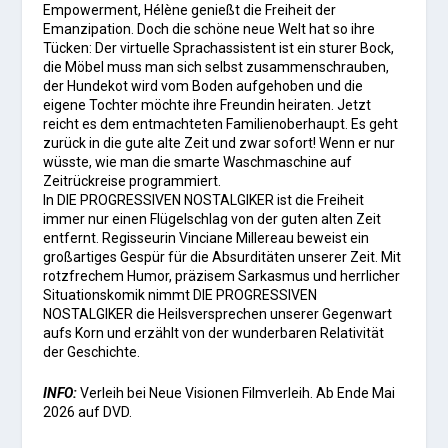
Empowerment, Hélène genießt die Freiheit der
Emanzipation. Doch die schöne neue Welt hat so ihre
Tücken: Der virtuelle Sprachassistent ist ein sturer Bock,
die Möbel muss man sich selbst zusammenschrauben,
der Hundekot wird vom Boden aufgehoben und die
eigene Tochter möchte ihre Freundin heiraten. Jetzt
reicht es dem entmachteten Familienoberhaupt. Es geht
zurück in die gute alte Zeit und zwar sofort! Wenn er nur
wüsste, wie man die smarte Waschmaschine auf
Zeitrückreise programmiert.
In DIE PROGRESSIVEN NOSTALGIKER ist die Freiheit
immer nur einen Flügelschlag von der guten alten Zeit
entfernt. Regisseurin Vinciane Millereau beweist ein
großartiges Gespür für die Absurditäten unserer Zeit. Mit
rotzfrechem Humor, präzisem Sarkasmus und herrlicher
Situationskomik nimmt DIE PROGRESSIVEN
NOSTALGIKER die Heilsversprechen unserer Gegenwart
aufs Korn und erzählt von der wunderbaren Relativität
der Geschichte.
INFO:
Verleih bei Neue Visionen Filmverleih. Ab Ende Mai
2026 auf DVD.