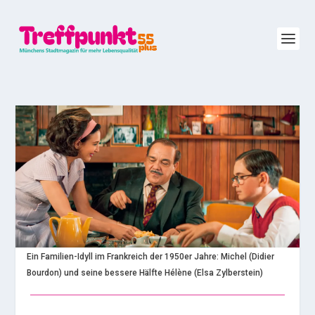
Ein Familien-Idyll im Frankreich der 1950er Jahre: Michel (Didier
Bourdon) und seine bessere Hälfte Hélène (Elsa Zylberstein)