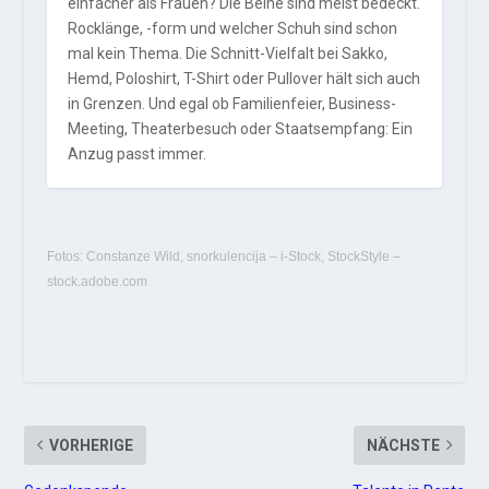
einfacher als Frauen? Die Beine sind meist bedeckt.
Rocklänge, -form und welcher Schuh sind schon
mal kein Thema. Die Schnitt-Vielfalt bei Sakko,
Hemd, Poloshirt, T-Shirt oder Pullover hält sich auch
in Grenzen. Und egal ob Familienfeier, Business-
Meeting, Theaterbesuch oder Staatsempfang: Ein
Anzug passt immer.
Fotos: Constanze Wild, snorkulencija – i-Stock, StockStyle –
stock.adobe.com
VORHERIGE
NÄCHSTE