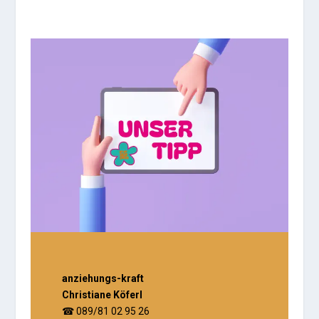
anziehungs-kraft
Christiane Köferl
089/81 02 95 26
☎