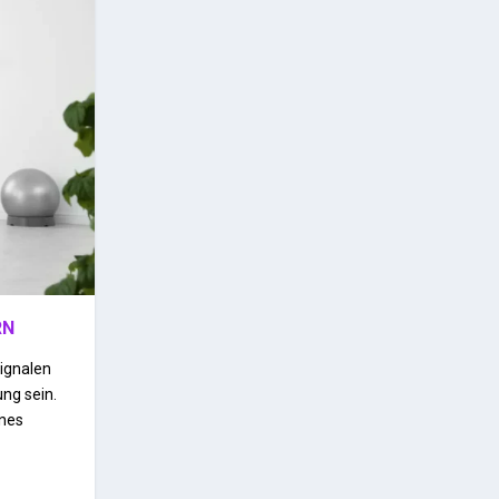
RN
ignalen
ng sein.
ines