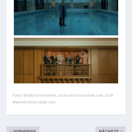
Fotos: Weltkino Filmverleih, razihusin/stock.adobe.com, Scott
Maxwell/stock.adobe.com
VORHERIGE
NÄCHSTE