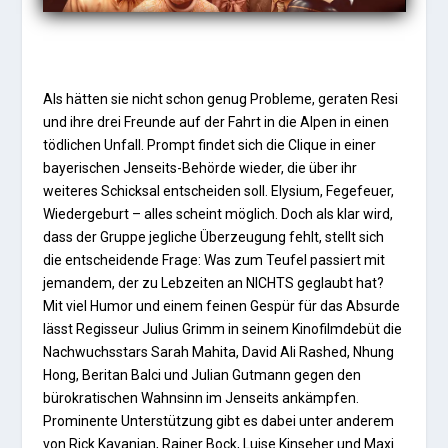
Als hätten sie nicht schon genug Probleme, geraten Resi
und ihre drei Freunde auf der Fahrt in die Alpen in einen
tödlichen Unfall. Prompt findet sich die Clique in einer
bayerischen Jenseits-Behörde wieder, die über ihr
weiteres Schicksal entscheiden soll. Elysium, Fegefeuer,
Wiedergeburt – alles scheint möglich. Doch als klar wird,
dass der Gruppe jegliche Überzeugung fehlt, stellt sich
die entscheidende Frage: Was zum Teufel passiert mit
jemandem, der zu Lebzeiten an NICHTS geglaubt hat?
Mit viel Humor und einem feinen Gespür für das Absurde
lässt Regisseur Julius Grimm in seinem Kinofilmdebüt die
Nachwuchsstars Sarah Mahita, David Ali Rashed, Nhung
Hong, Beritan Balci und Julian Gutmann gegen den
bürokratischen Wahnsinn im Jenseits ankämpfen.
Prominente Unterstützung gibt es dabei unter anderem
von Rick Kavanian, Rainer Bock, Luise Kinseher und Maxi